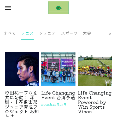
ホーム
お知らせ
すべて
テニス
ジュニア
スポーツ
大会
ギャラリー
お問い合わせ
ブログ
Emilio Sanchez Academy Cup
日本語
杉田祐一プロと
Life Changing
Life Changing
共に始動： 深
Event 台湾予選
Event
圳・山花倶楽部
Powered by
日本語
2025年12月27日
ジュニア育成プ
Win Sports
ロジェクト お知
Vison
English
らせ