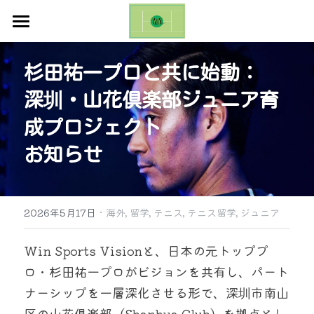
ホーム
杉田祐一プロと共に始動：
お知らせ
深圳・山花倶楽部ジュニア育
ギャラリー
成プロジェクト
お問い合わせ
お知らせ
ブログ
·
Emilio Sanchez Academy Cup
2026年5月17日
海外,
留学,
テニス,
テニス留学,
ジュニア
日本語
Win Sports Visionと、日本の元トッププ
ロ・杉田祐一プロがビジョンを共有し、パート
日本語
ナーシップを一層深化させる形で、深圳市南山
English
区の山花倶楽部（Shanhua Club）を拠点とし