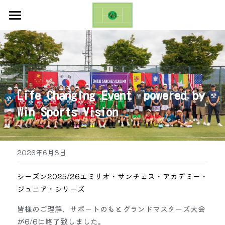
ホーム
お知らせ
ギャラリー
Life Changing Event  powered by 
お問い合わせ
Win Sports Vision 
ブログ
Emilio Sanchez Academy Cup
2026年6月8日
日本語
シーズン2025/26エミリオ・サンチェス・アカデミー・
ジュニア・シリーズ
日本語
皆様のご理解、サポートのもとグランドマスターズ大会
が6/6に終了致しました。
English