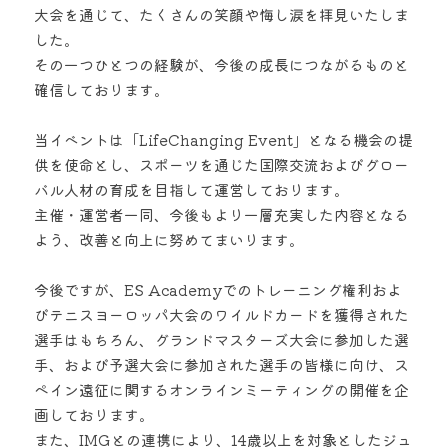
大会を通じて、たくさんの笑顔や悔し涙を拝見いたしま
した。
その一つひとつの経験が、今後の成長につながるものと
確信しております。
当イベントは「LifeChanging Event」となる機会の提
供を使命とし、スポーツを通じた国際交流およびグロー
バル人材の育成を目指して運営しております。
主催・運営者一同、今後もより一層充実した内容となる
よう、改善と向上に努めてまいります。
今後ですが、ES Academyでのトレーニング権利およ
びテニスヨーロッパ大会のワイルドカードを獲得された
選手はもちろん、グランドマスターズ大会に参加した選
手、および予選大会に参加された選手の皆様に向け、ス
ペイン遠征に関するオンラインミーティングの開催を企
画しております。
また、IMGとの連携により、14歳以上を対象としたジュ