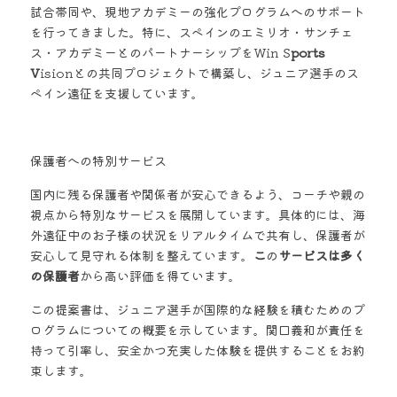
試合帯同や、現地アカデミーの強化プログラムへのサポート
を行ってきました。特に、スペインのエミリオ・サンチェ
ス・アカデミーとのパートナーシップをWin
S
ports 
V
isionとの共同プロジェクトで構築し、ジュニア選手のス
ペイン遠征を支援しています。
保護者への特別サービス
国内に残る保護者や関係者が安心できるよう、コーチや親の
視点から特別なサービスを展開しています。具体的には、海
外遠征中のお子様の状況をリアルタイムで共有し、保護者が
安心して見守れる体制を整えています。
こ
の
サービスは多く
の保護者
から高い評価を得ています。
この提案書は、ジュニア選手が国際的な経験を積むためのプ
ログラムについての概要を示しています。関口義和が責任を
持って引率し、安全かつ充実した体験を提供することをお約
束します。