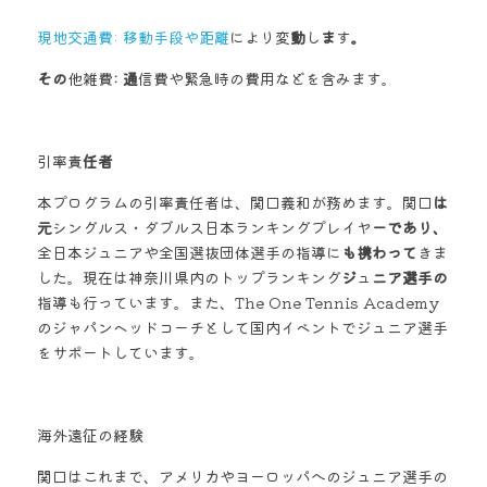
現地交通費: 移動手段や距離
により変
動
し
ま
す
。 
その
他雑費
: 通
信費や緊急時の費用などを含みます。
引率責
任者
本プログラムの引率責任者は、関口義和が務めます。関口
は
元
シングルス・ダブルス日本ランキングプレイヤ
ーであり、
全日本ジュニアや全国選抜団体選手の指導に
も携わって
きま
した。現在は神奈川県内のトップランキング
ジ
ュ
ニア選手の
指導も行っています。また、The One Tennis Academy
のジャパンヘッドコーチとして国内イベントでジュニア選手
をサポートしています。
海外遠征の経験
関口はこれまで、アメリカやヨーロッパへのジュニア選手の