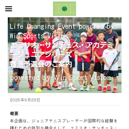
ホーム
Life Changing Event powered by 
お知らせ
Win Sports Vision 
エミリオ・サンチェス・アカデミ
ギャラリー
ージュニアシリーズ 
お問い合わせ
香港予選会のご案内 
ブログ
powered by Win Sport Vision 
Emilio Sanchez Academy Cup
2025年6月29日
日本語
概要
日本語
本企画は、ジュニアテニスプレーヤーが国際的な経験を
English
積むための特別な機会として、エミリオ・サンチェス・