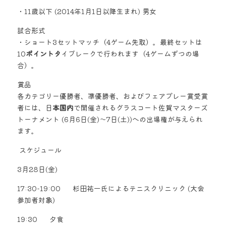
・11歳以下 (2014年1月1日以降生まれ) 男女
試合形式
・ショート3セットマッチ（4ゲーム先取）。最終セットは
10
ポイントタ
イブレークで行われます（4ゲームずつの場
合）。
賞品
各カテゴリー優勝者、準優勝者、およびフェアプレー賞受賞
者には、日
本国内
で開催されるグラスコート佐賀マスターズ
トーナメント (6月6日(金)～7日(土))への出場権が与えられ
ます。
 スケジュール
3月28日(金)      
17:30-19:00      杉田祐一氏によるテニスクリニック (大会
参加者対象)          
19:30      夕食        