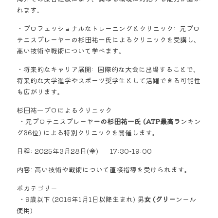
れます。  
・プロフェッショナルなトレーニングとクリニック:  元プロ
テニスプレーヤーの杉田祐一氏によるクリニックを受講し、
高い技術や戦術について学べます。  
・将来的なキャリア展開:  国際的な大会に出場することで、
将来的な大学進学やスポーツ奨学生として活躍できる可能性
も広がります。 
杉田祐一プロによるクリニック
 ・元プロテニスプレーヤ
ーの杉田祐一氏 (ATP最高ラ
ンキン
グ36位) による特別クリニックを開催します。   
日程: 2025年3月28日(金)      17:30-19:00  
内容: 高い技術や戦術について直接指導を受けられます。 
ボカテゴリー
 ・9歳以下 (2016年1月1日以降生まれ) 男
女 (グリー
ンール
使用) 