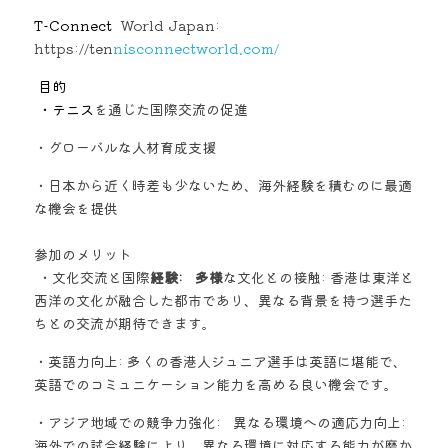
T-Connec
t
  World Japan: 
https://ten
nisconnectworld.com/ 
目的
 ・テニス
を通じた国際交流の促進 
・グローバルな人材育成支援 
・日本から近く時差も少ないため、海外経験を積むのに最適
な機会を提供
参加のメリット
 ・文化交流と国際
経験:   多様
な文化との接触: 香港は東洋と
西洋の文化が融合した都市であり、異なる背景を持つ選手た
ちとの交流が期待できます。  
・英語力向上: 多くの香港人ジュニア選手は英語に堪能で、
英語でのコミュニケーション能力を高める良い機会です。  
・アジア地域での競争力強化:   異なる環境への適応力向上: 
海外での試合経験により、異なる環境に対応する能力が磨か