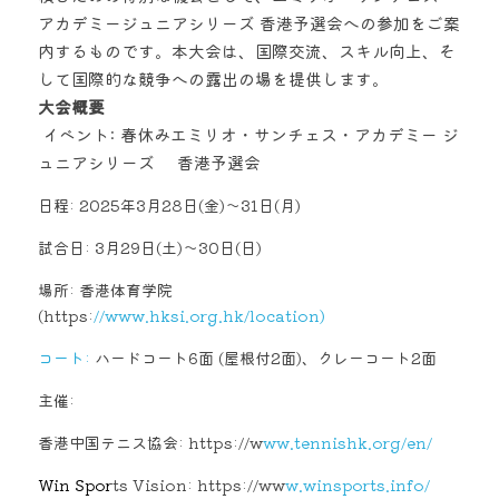
アカデミージュニアシリーズ 香港予選会への参加をご案
内するものです。本大会は、国際交流、スキル向上、そ
して国際的な競争への露出の場を提供します。
大会概要
 イベント: 春休みエミリオ・サンチェス・アカデミー ジ
ュニアシリーズ     香港予選会 
日程: 2025年3月28日(金)～31日(月) 
試合日: 3月29日(土)～30日(日) 
場所: 香港体育学院 
(https:
//www.hksi.org.hk/location) 
コート:
 ハードコート6面 (屋根付2面)、クレーコート2面 
主催:   
香港中国テニス協会: https://w
ww.tennishk.org/en/  
Win 
Spor
ts Vision: https://ww
w.winsports.info/  