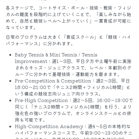
各ステージで、コートサイズ・ボール・技術・戦術・フィジ
カルの難度を段階的に上げていくことで、「楽しみながら始
めて、自然と競技レベルへ上がっていく」一貫育成が可能に
なっています。​
日常のプログラムは大きく「育成スクール」と「競技・ハイ
パフォーマンス」に分かれます。​
Baby Tennis & Mini Tennis / Tennis 
Improvement：週1〜3回、平日夕方や土曜午前に実施
されるキッズ・ジュニアクラスで、レベル・年齢別のグ
ループに分かれて基礎技術・運動能力を磨きます。​
Pre‑Competition & Competition：週2〜3回、平日
18:00〜21:00で「テニス2時間＋フィジカル1時間」と
いう構成の競技志向ジュニア向けクラス。​
Pre‑High Competition：週2〜5回、16:00〜19:00で
同じく「テニス2時間＋フィジカル1時間」を行う、より
強化色の強いプログラムで、オンラインスクールとの併
用も可能です。​
High‑Competition Academy：週4〜5日の本格的な
ハイパフォーマンスコースで、午前9:00〜13:00のテニ