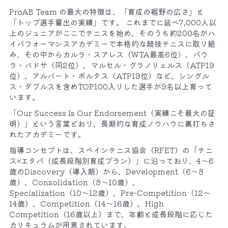
ProAB Team の最大の特徴は、「育成の裾野の広さ」と
「トップ選手輩出の実績」です。 これまでに延べ7,000人以
上のジュニアがここでテニスを始め、そのうち約200名がハ
イパフォーマンスアカデミーで本格的な競技テニスに取り組
み、その中からカルラ・スアレス（WTA最高6位）、パウ
ラ・バドサ（同2位）、マルセル・グラノリェルス（ATP19
位）、アルバート・ポルタス（ATP19位）など、シングル
ス・ダブルスを含めTOP100入りした選手が9名以上育って
います。
「Our Success Is Our Endorsement（実績こそ最大の証
明）」という言葉どおり、長期的な育成ノウハウに裏打ちさ
れたアカデミーです。​
指導コンセプトは、スペインテニス協会（RFET）の「テニ
ス×エタパ（成長段階別育成プラン）」に沿っており、4〜6
歳のDiscovery（導入期）から、Development（6〜8
歳）、Consolidation（8〜10歳）、
Specialization（10〜12歳）、Pre‑Competition（12〜
14歳）、Competition（14〜16歳）、High 
Competition（16歳以上）まで、年齢と成長段階に応じた
カリキュラムが用意されています。