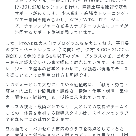
ス＆フィジカル、午後は14:30〜16:00または16:00〜
17:30に追加セッションを行い、隔週土曜も練習や試合
サポートがあります。 少人数制・高強度トレーニング・
ツアー帯同を組み合わせ、ATP／WTA、ITF、ジュニ
ア、チャレンジャーなど各カテゴリーの大会にコーチが
帯同するサポート体制が整っています。​
また、ProABは大人向けプログラムも充実しており、平日昼
のプライベートレッスン（1時間）や、夕方19:00〜21:00に
週2回まで参加できる4名以下のグループクラスなど、ビギナ
ーから地域大会レベルまで幅広く対応しています。 そのた
め、ジュニア選手の留学とあわせて、保護者が現地でテニス
を楽しむといった利用の仕方も可能です。​
アカデミーとして大切にしている価値観は、「教育・努力・
尊重・向上心・仲間意識・謙虚さ・情熱・仕事・規律・集中
力・闘争心・継続力」と、明確に示されています。
テニスの技術・戦術だけでなく、人としての成長やチームと
しての一体感を重視する指導スタイルは、スペインのクラブ
文化ならではの魅力と言えます。​
立地面でも、バルセロナ市内のクラブを拠点としているた
め、寮付きの郊外キャンパス型アカデミーとは異なり、「街