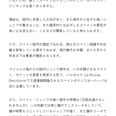
いないため、総じてスペイン人ジュニアのテニス・ヨーロッパ・
ランキングは高くありません。 
理由は、国内に充実した大会があり、また海外から自ずと強いジ
ュニアが集まること、また経済的には必ずしもスペインの景気が
良いとは言えない、ことなどが関係していると考えられます。 
ただ、スペイン国内の遠征であれば、例えばスペイン国籍や永住
権を保有している選手であれば、飛行機代は半額、また９月から
年末までは電車が無料となります。 
マジョルカ島からの国内ジュニア選手は、この半額となるフライ
ト・チケットの恩恵を享受する形で、バルセロナ, La Nucia, 
Benidormで３週連続開催されるスペインのテニスヨーロッパ大
会に出場しています。 
さて、スペイン・ジュニアの強い選手の特徴は (万国共通かもし
れませんが)、この年齢では特に親がテニスコーチをしていて、
親が時間もコミットしているジュニアが強く、また親がコーチで