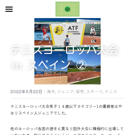
ホーム
お知らせ
テニスヨーロッパ大会 
ギャラリー
お問い合わせ
in スペイン ②
ブログ
·
Emilio Sanchez Academy Cup
2022年8月22日
海外,
ジュニア,
留学,
スポーツ,
テニス
日本語
テニスヨーロッパ大会男子１４歳以下カテゴリー1の優勝者はや
はりスペイン人ジュニアでした。 
日本語
他のヨーロッパ各国の選手と異なり国外大会に積極的に出場して
English