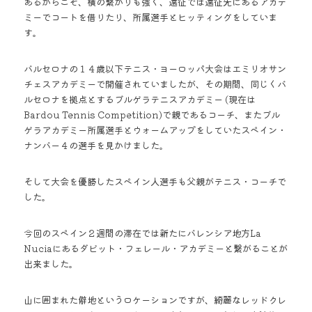
あるからこそ、横の繋がりも強く、遠征では遠征先にあるアカデ
ミーでコートを借りたり、所属選手とヒッティングをしていま
す。 
バルセロナの１４歳以下テニス・ヨーロッパ大会はエミリオサン
チェスアカデミーで開催されていましたが、その期間、同じくバ
ルセロナを拠点とするブルゲラテニスアカデミー (現在は
Bardou Tennis Competition)で親であるコーチ、またブル
ゲラアカデミー所属選手とウォームアップをしていたスペイン・
ナンバー４の選手を見かけました。 
そして大会を優勝したスペイン人選手も父親がテニス・コーチで
した。 
今回のスペイン２週間の滞在では新たにバレンシア地方La 
Nuciaにあるダビット・フェレール・アカデミーと繋がることが
出来ました。 
山に囲まれた僻地というロケーションですが、綺麗なレッドクレ